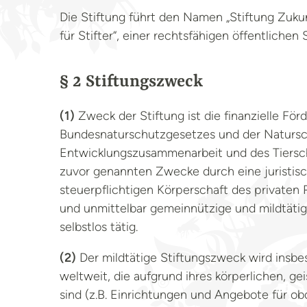
Die Stiftung führt den Namen „Stiftung Zukunf
für Stifter“, einer rechtsfähigen öffentliche
Picture: Pop & Zebra
§ 2 Stiftungszweck
(1)
Zweck der Stiftung ist die finanzielle F
Bundesnaturschutzgesetzes und der Naturschu
Entwicklungszusammenarbeit und des Tierschut
zuvor genannten Zwecke durch eine juristisch
steuerpflichtigen Körperschaft des privaten R
und unmittelbar gemeinnützige und mildtät
selbstlos tätig.
(2)
Der mildtätige Stiftungszweck wird insbes
weltweit, die aufgrund ihres körperlichen, g
sind (z.B. Einrichtungen und Angebote für o