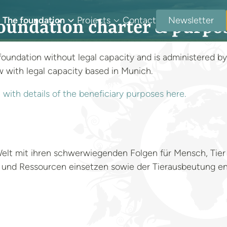
The foundation
Projects
Contact
Newsletter
oundation charter & purpo
foundation without legal capacity and is administered by t
aw with legal capacity based in Munich.
with details of the beneficiary purposes here.
elt mit ihren schwerwiegenden Folgen für Mensch, Tier
en und Ressourcen einsetzen sowie der Tierausbeutung