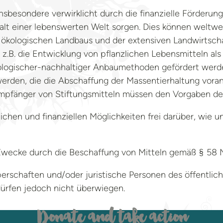
nsbesondere verwirklicht durch die finanzielle Förder
rhalt einer lebenswerten Welt sorgen. Dies können welt
 ökologischen Landbaus und der extensiven Landwirtscha
.B. die Entwicklung von pflanzlichen Lebensmitteln als F
ogischer-nachhaltiger Anbaumethoden gefördert werden.
rden, die die Abschaffung der Massentierhaltung vorant
mpfänger von Stiftungsmitteln müssen den Vorgaben de
ichen und finanziellen Möglichkeiten frei darüber, wi
 Zwecke durch die Beschaffung von Mitteln gemäß § 58 N
rschaften und/oder juristische Personen des öffentlic
dürfen jedoch nicht überwiegen.
Donate and take action