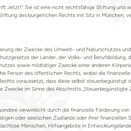
t Jetzt!“. Sie ist eine nicht rechtsfähige Stiftung und wi
n Stiftung des bürgerlichen Rechts mit Sitz in München, v
örderung der Zwecke des Umwelt- und Naturschutzes und
tzgesetze der Länder, der Volks- und Berufsbildung, 
zes sowie mildtätiger Zwecke einer anderen Körpersch
e Person des öffentlichen Rechts, wobei die finanzielle
echts voraussetzt, dass diese selbst steuerbegünstigt is
ige Zwecke im Sinne des Abschnitts „Steuerbegünstigt
ondere verwirklicht durch die finanzielle Förderung von 
eistigen oder seelischen Zustands oder ihrer finanziellen
bdachlose Menschen, Hilfsangebote in Entwicklungslände